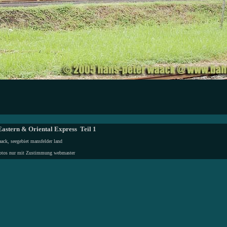
astern & Oriental Express Teil 1
ack, seegebiet mansfelder land
otos nur mit Zustimmung
webmaster