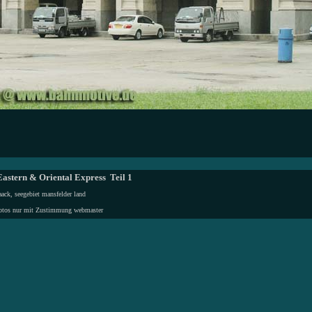
astern & Oriental Express Teil 1
ack, seegebiet mansfelder land
otos nur mit Zustimmung
webmaster