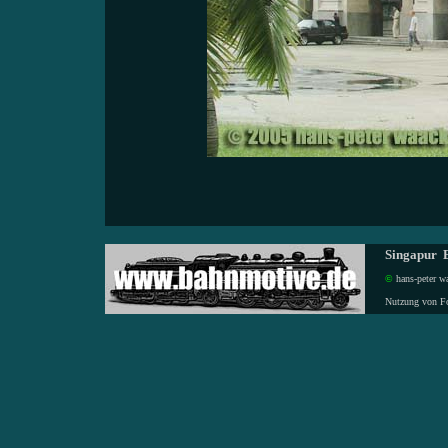
Singapur E
©
hans-peter wa
Nutzung von F