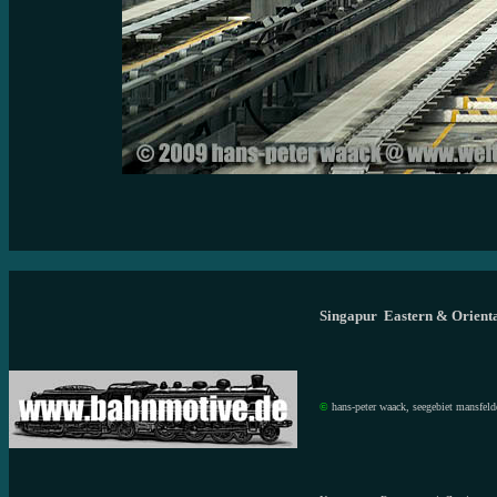
Singapur Eastern & Orienta
©
hans-peter waack, seegebiet mansfeld