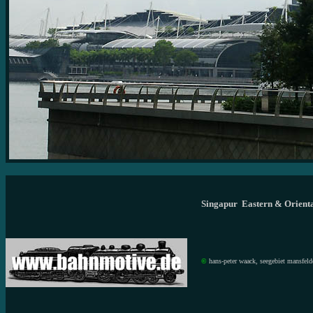
Singapur Eastern & Orienta
©
hans-peter waack, seegebiet mansfeld