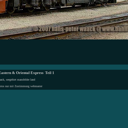
astern & Oriental Express Teil 1
ack, seegebiet mansfelder land
otos nur mit Zustimmung
webmaster