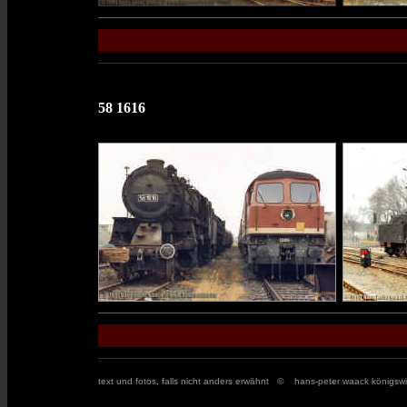
58 1616
text und fotos, falls nicht anders erwähnt
© hans-peter waack königswi