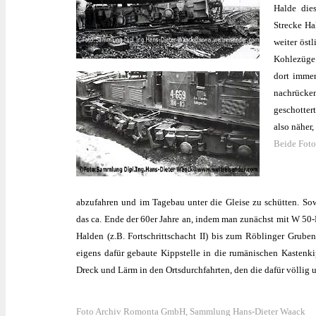
Halde die
Strecke Ha
weiter öst
Kohlezüge 
dort immer
nachrücken
geschotter
also näher,
Beide Fot
abzufahren und im Tagebau unter die Gleise zu schütten. Sow
das ca. Ende der 60er Jahre an, indem man zunächst mit W 50
Halden (z.B. Fortschrittschacht II) bis zum Röblinger Grube
eigens dafür gebaute Kippstelle in die rumänischen Kastenk
Dreck und Lärm in den Ortsdurchfahrten, den die dafür völli
Foto Archiv Romonta GmbH, Sammlung Hans-Dieter Waack