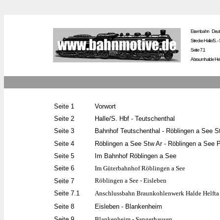
Eisenbahn Deut
Strecke Halle/S. 
Seite
7.1
Abraumhalde Hel
Seite 1
Vorwort
Seite
2
Halle/S. Hbf - Teutschenthal
Seite 3
Bahnhof Teutschenthal - Röblingen a See S
Seite 4
Röblingen a See Stw Ar - Röblingen a See 
Seite 5
Im Bahnhof Röblingen a See
Seite 6
Im Güterbahnhof Röblingen a See
Röblingen a See - Eisleben
Seite 7
Seite 7.1
Anschlussbahn Braunkohlenwerk Halde Helfta
Seite 8
Eisleben - Blankenheim
Seite 9
Blankenheim - Sangerhausen