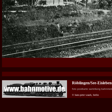
Röblingen/See-Eisleben
foto postkarte sammlung bahnmot
© hans-peter waack, berlin