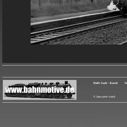
Halle Saale - Kassel Se
© hans-peter waack