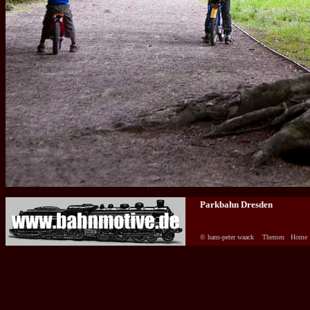
Parkbahn Dresden
© hans-peter waack
Themen
Home