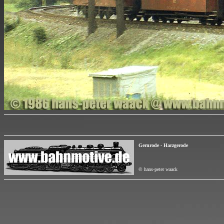
Gernrode - Harzgerode
© hans-peter waack