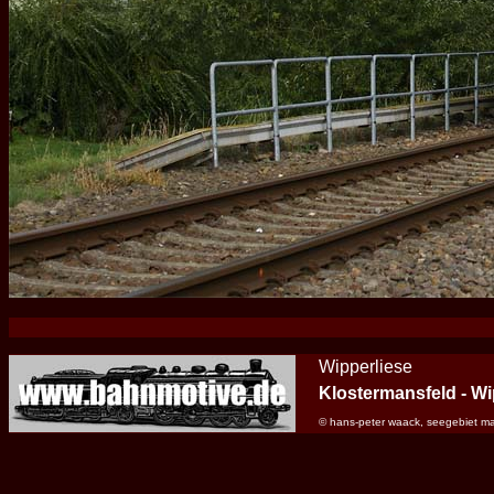
Wipperliese
Klostermansfeld - W
© hans-peter waack, seegebiet m