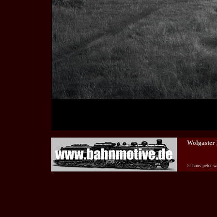
Wolgaster 
© hans-peter w