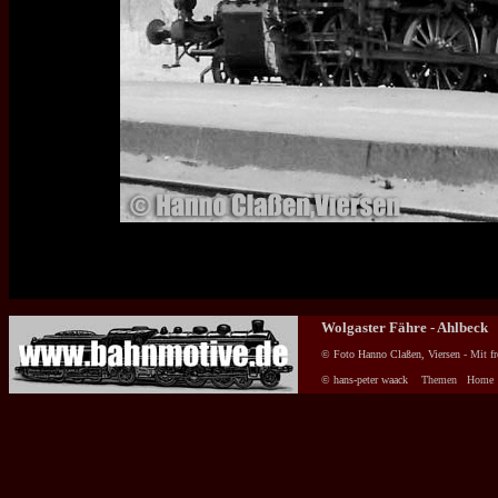
Wolgaster Fähre - Ahlbeck
© Foto Hanno Claßen, Viersen
- Mit f
© hans-peter waack
Themen
Home