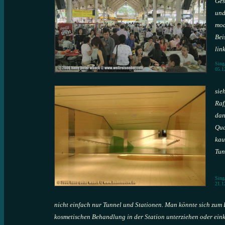
Ges
und
mod
Bei
lin
Sing
05.1
sie
Raf
dan
Qua
kau
Tun
Sing
21.1
nicht einfach nur Tunnel und Stationen. Man könnte sich zum B
kosmetischen Behandlung in der Station unterziehen oder ein