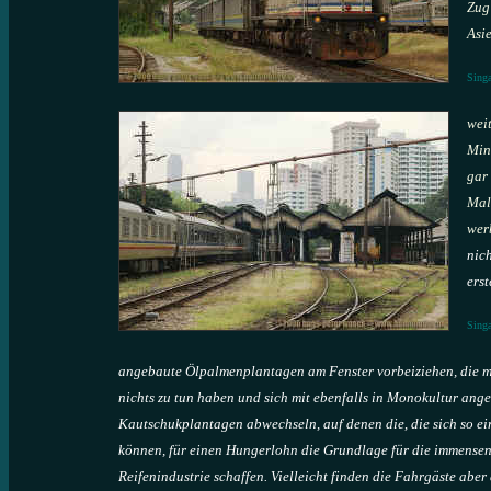
Zug
Asie
Sing
weit
Minu
gar
Mala
wer
nic
erst
Sing
angebaute Ölpalmenplantagen am Fenster vorbeiziehen, die 
nichts zu tun haben und sich mit ebenfalls in Monokultur ang
Kautschukplantagen abwechseln, auf denen die, die sich so ein
können, für einen Hungerlohn die Grundlage für die immense
Reifenindustrie schaffen. Vielleicht finden die Fahrgäste aber