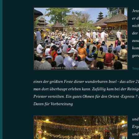
Jet
er 
nic
der
zus
kom
ger
Temp
eines der größten Feste dieser wunderbaren Insel - das aller 
man dort überhaupt erleben kann. Zufällig kam bei der Reini
Priester verteilten. Ein gutes Ohmen für den Orient -Express
Daten für Vorbereitung
und
Erg
und