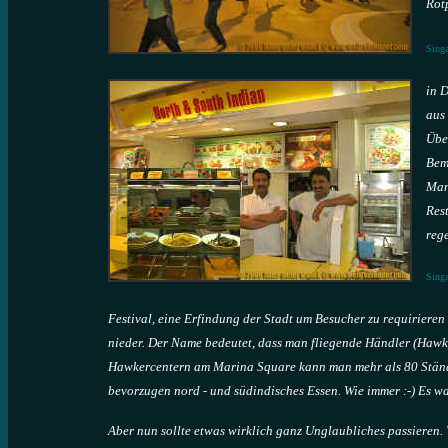
Rotp
Sing
in 
aus
Übe
Bem
Man
Res
reg
Sing
Festival, eine Erfindung der Stadt um Besucher zu requiriere
nieder. Der Name bedeutet, dass man fliegende Händler (Hawke
Hawkercentern am Marina Square kann man mehr als 80 Stände
bevorzugen nord - und südindisches Essen. Wie immer :-) Es wa
Aber nun sollte etwas wirklich ganz Unglaubliches passieren.