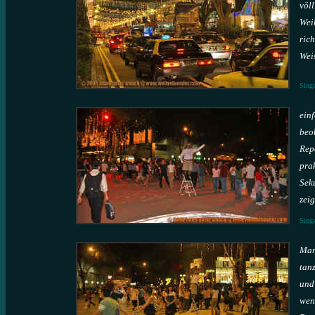
völ
Wei
rich
Weis
Sing
ein
beo
Rep
prak
Sek
zei
Sing
Mar
tanz
und
weni