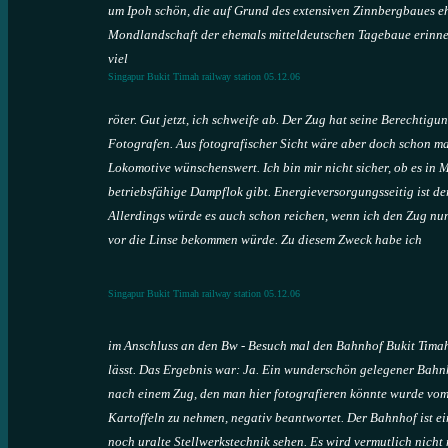
um Ipoh schön, die auf Grund des extensiven Zinnbergbaues eh
Mondlandschaft der ehemals mitteldeutschen Tagebaue erinner
viel
Singapur Bukit Timah railway station 05.12.06
röter. Gut jetzt, ich schweife ab. Der Zug hat seine Berechtigu
Fotografen. Aus fotografischer Sicht wäre aber doch schon m
Lokomotive wünschenswert. Ich bin mir nicht sicher, ob es in 
betriebsfähige Dampflok gibt. Energieversorgungsseitig ist de
Allerdings würde es auch schon reichen, wenn ich den Zug nun
vor die Linse bekommen würde. Zu diesem Zweck habe ich
Singapur Bukit Timah railway station 05.12.06
im Anschluss an den Bw - Besuch mal den Bahnhof Bukit Timah
lässt. Das Ergebnis war: Ja. Ein wunderschön gelegener Bahnho
nach einem Zug, den man hier fotografieren könnte wurde vo
Kartoffeln zu nehmen, negativ beantwortet. Der Bahnhof ist 
noch uralte Stellwerkstechnik sehen. Es wird vermutlich nicht