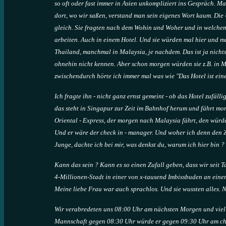
so oft oder fast immer in Asien unkompliziert ins Gespräch. M
dort, wo wir saßen, verstand man sein eigenes Wort kaum. Die
gleich. Sie fragten nach dem Wohin und Woher und in welchem 
arbeiten. Auch in einem Hotel. Und sie würden mal hier und ma
Thailand, manchmal in Malaysia, je nachdem. Das ist ja nich
ohnehin nicht kennen. Aber schon morgen würden sie z.B. in 
zwischendurch hörte ich immer mal was wie "Das Hotel ist eine 
Ich fragte ihn - nicht ganz ernst gemeint - ob das Hotel zufäll
das steht in Singapur zur Zeit im Bahnhof herum und fährt morg
Oriental - Express, der morgen nach Malaysia fährt, den würde
Und er wäre der check in - manager. Und woher ich denn den 
Junge, dachte ich bei mir, was denkst du, warum ich hier bin ?
Kann das sein ? Kann es so einen Zufall geben, dass wir seit
4-Millionen-Stadt in einer von x-tausend Imbissbuden an einem 
Meine liebe Frau war auch sprachlos. Und sie wussten alles. N
Wir verabredeten uns 08:00 Uhr am nächsten Morgen und viell
Mannschaft gegen 08:30 Uhr würde er gegen 09:30 Uhr am chec