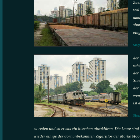
Zue
woll
man 
sinn
eing
Singa
der 
sch
der
Stad
der
wen
ist 
Singa
zu reden und so etwas ein bisschen abzuklären. Die Leute sin
wieder einige der dort unbekannten Zigarillos der Marke Mood