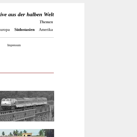
ve aus der halben Welt
Themen
uropa
Südostasien
Amerika
t I
mpressum