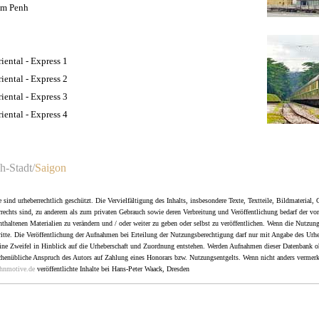
om Penh
ental - Express 1
ental - Express 2
ental - Express 3
ental - Express 4
-Stadt/
Saigon
)
 sind urheberrechtlich geschützt. Die Vervielfältigung des Inhalts, insbesondere Texte, Textteile, Bildmaterial,
rechts sind, zu anderem als zum privaten Gebrauch sowie deren Verbreitung und Veröffentlichung bedarf der vo
enthaltenen Materialien zu verändern und / oder weiter zu geben oder selbst zu veröffentlichen. Wenn die Nutzung
ritte. Die Veröffentlichung der Aufnahmen bei Erteilung der Nutzungsberechtigung darf nur mit Angabe des Urh
eine Zweifel in Hinblick auf die Urheberschaft und Zuordnung entstehen. Werden Aufnahmen dieser Datenbank 
nchenübliche Anspruch des Autors auf Zahlung eines Honorars bzw. Nutzungsentgelts. Wenn nicht anders vermerkt
hnmotive.de
veröffentlichte Inhalte bei Hans-Peter Waack, Dresden