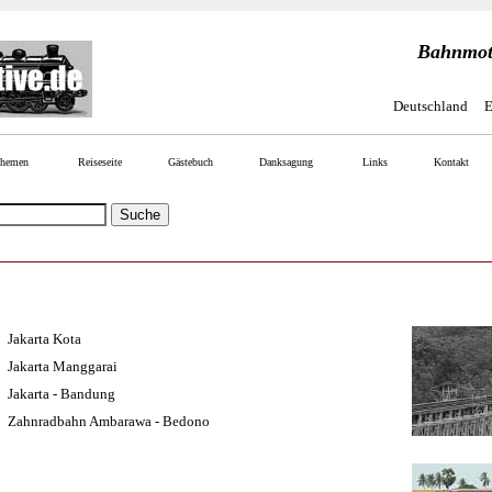
Bahnmoti
Deutschland
E
Themen
Reiseseite
Gästebuch
Danksagung
Links
Kontak
 Jakarta
Kota
 Jakarta
Manggarai
 Jakarta - Bandung
a Zahnradbahn Ambarawa - Bedono