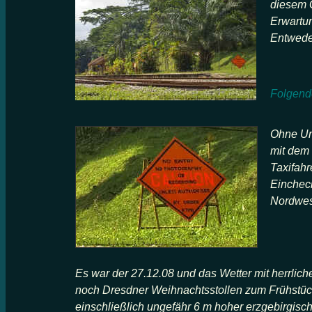
diesem 
Erwartun
Entweder
Folgende
Ohne Um
mit dem 
Taxifahr
Eincheck
Nordwes
Es war der 27.12.08 und das Wetter mit herrli
noch Dresdner Weihnachtsstollen zum Frühstück 
einschließlich ungefähr 6 m hoher erzgebirgis