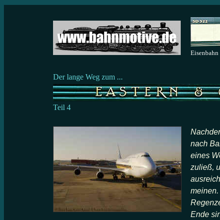
Eisenbahn
Der lange Weg zum ...
Teil
4
Nachdem 
nach Ba
eines Wo
zuließ, 
ausreic
meinen. 
Regenzei
Ende sin