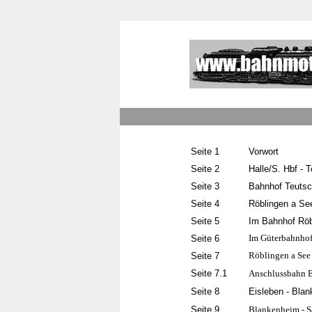
Seite 1
Vorwort
Seite
2
Halle/S. Hbf - 
Seite 3
Bahnhof Teutsc
Seite 4
Röblingen a Se
Seite 5
Im Bahnhof Röb
Im Güterbahnhof
Seite 6
Röblingen a See 
Seite 7
Seite 7.1
Anschlussbahn B
Seite 8
Eisleben - Bla
Seite 9
Blankenheim - 