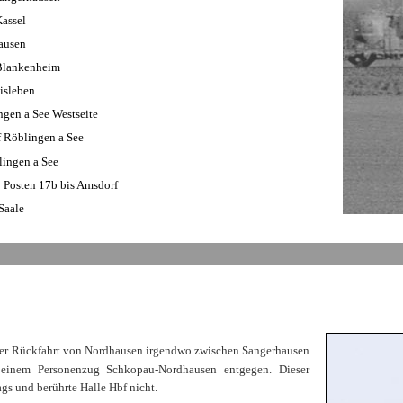
Kassel
hausen
 Blankenheim
isleben
ngen a See Westseite
 Röblingen a See
ingen a See
 Posten 17b bis Amsdorf
Saale
er Rückfahrt von Nordhausen irgendwo zwischen Sangerhausen
inem Personenzug Schkopau-Nordhausen entgegen. Dieser
gs und berührte Halle Hbf nicht.