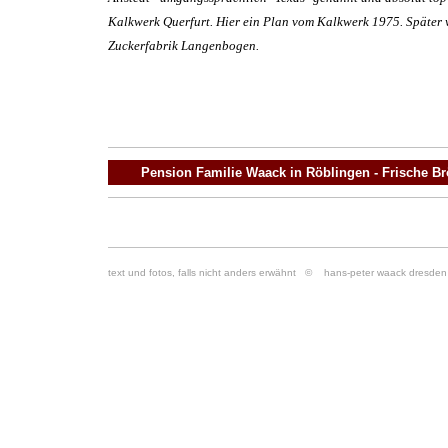
Kalkwerk Querfurt. Hier ein Plan vom Kalkwerk 1975. Später 
Zuckerfabrik Langenbogen.
Pension Familie Waack in Röblingen - Frische B
text und fotos, falls nicht anders erwähnt
© hans-peter waack dresden