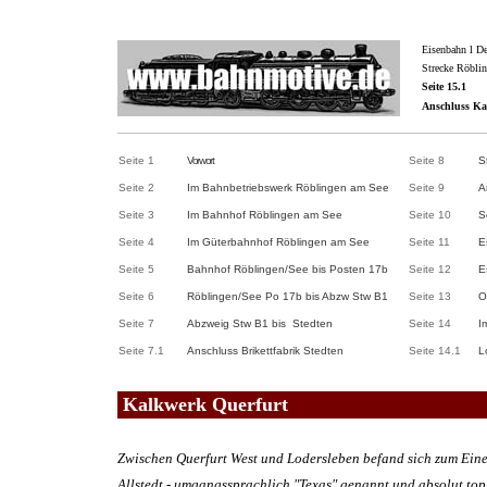
Eisenbahn
l
De
Strecke Röblin
Seite 1
5.1
Anschluss Ka
Seite 1
Vorwort
Seite 8
S
Seite 2
Im Bahnbetriebswerk Röblingen am See
Seite 9
A
Seite 3
Im Bahnhof Röblingen am See
Seite 10
S
Seite 4
Im Güterbahnhof Röblingen am See
Seite 11
E
Seite 5
Bahnhof Röblingen/See bis Posten 17b
Seite 12
E
Seite 6
Röblingen/See Po 17b bis Abzw Stw B1
Seite 13
O
Seite 7
Abzweig Stw B1 bis Stedten
Seite 14
I
Seite 7.1
Anschluss Brikettfabrik Stedten
Seite 14.1
L
Kalkwerk Querfurt
Zwischen Querfurt West und Lodersleben befand sich zum Ein
Allstedt - umgangssprachlich "Texas" genannt und absolut top 