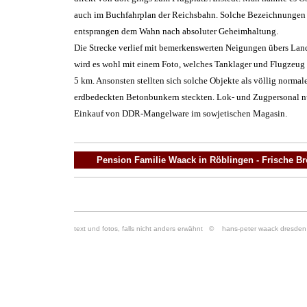
auch im Buchfahrplan der Reichsbahn. Solche Bezeichnungen
entsprangen dem Wahn nach absoluter Geheimhaltung.
Die Strecke verlief mit bemerkenswerten Neigungen übers Lan
wird es wohl mit einem Foto, welches Tanklager und Flugzeug 
5 km. Ansonsten stellten sich solche Objekte als völlig normal
erdbedeckten Betonbunkern steckten. Lok- und Zugpersonal n
Einkauf von DDR-Mangelware im sowjetischen Magasin.
Pension Familie Waack in Röblingen - Frische B
text und fotos, falls nicht anders erwähnt
© hans-peter waack dresden