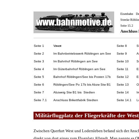
Eisenbahn
D
Strecke Röblin
Seite 1
5.2
Anschluss 
Seite 1
Vorwort
Seite 8
S
Seite 2
Im Bahnbetriebswerk Röblingen am See
Seite 9
A
Seite 3
Im Bahnhof Röblingen am See
Seite 10
S
Seite 4
Im Güterbahnhof Röblingen am See
Seite 11
E
Seite 5
Bahnhof Röblingen/See bis Posten 17b
Seite 12
E
Seite 6
Röblingen/See Po 17b bis Abzw Stw B1
Seite 13
O
Seite 7
Abzweig Stw B1 bis Stedten
Seite 14
I
Seite 7.1
Anschluss Brikettfabrik Stedten
Seite 14.1
L
Militärflugplatz der Fliegerkräfte der West
Zwischen Querfurt West und Lodersleben befand sich der Ansc
direkt von dort gings zum Flugplatz Allstedt. Man nannte es O