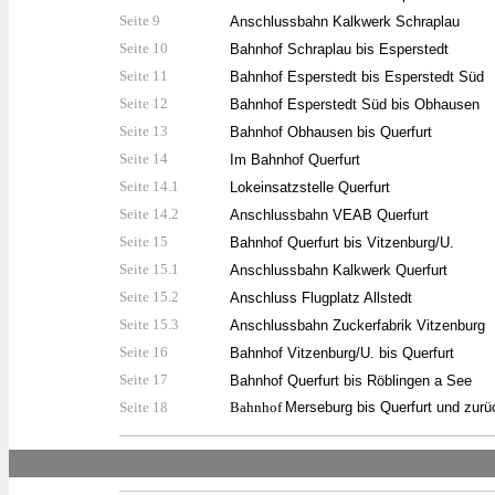
Seite 9
Anschlussbahn Kalkwerk Schraplau
Seite 10
Bahnhof Schraplau bis Esperstedt
Seite 11
Bahnhof Esperstedt bis Esperstedt Süd
Seite 12
Bahnhof Esperstedt Süd bis Obhausen
Seite 13
Bahnhof Obhausen bis Querfurt
Seite 14
Im Bahnhof Querfurt
Seite 14.1
Lokeinsatzstelle Querfurt
Seite 14.2
Anschlussbahn VEAB Querfurt
Seite 15
Bahnhof Querfurt bis Vitzenburg/U.
Seite 15.1
Anschlussbahn Kalkwerk Querfurt
Seite 15.2
Anschluss Flugplatz Allstedt
Seite 15.3
Anschlussbahn Zuckerfabrik Vitzenburg
Seite 16
Bahnhof Vitzenburg/U. bis Querfurt
Seite 17
Bahnhof Querfurt bis Röblingen a See
Seite 18
Bahnhof
Merseburg bis Querfurt und zurü