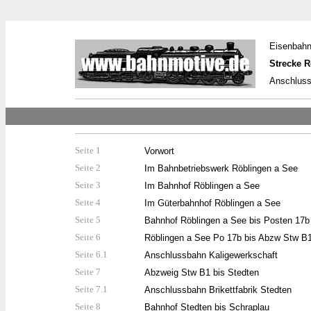
Eisenba
Strecke R
Anschluss
Seite 1
Vorwort
Seite 2
Im Bahnbetriebswerk Röblingen a See
Seite 3
Im Bahnhof Röblingen a See
Seite 4
Im Güterbahnhof Röblingen
a See
Seite 5
Bahnhof Röblingen a See bis Posten 17b
Seite 6
Röblingen a See Po 17b bis Abzw Stw B
Seite 6.1
Anschlussbahn Kaligewerkschaft
Seite 7
Abzweig Stw B1 bis Stedten
Seite 7.1
Anschlussbahn Brikettfabrik Stedten
Seite 8
Bahnhof Stedten bis Schraplau